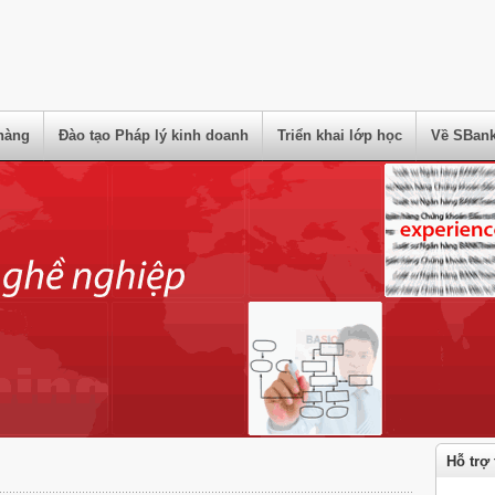
hàng
Đào tạo Pháp lý kinh doanh
Triển khai lớp học
Về SBank
Hỗ trợ 