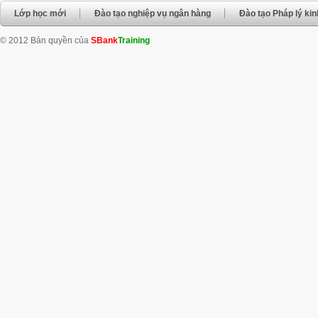
Lớp học mới
Đào tạo nghiệp vụ ngân hàng
Đào tạo Pháp lý ki
© 2012 Bản quyền của
SBank
Training