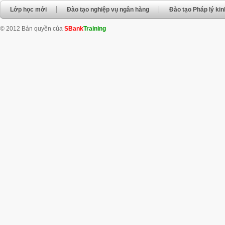
Lớp học mới
Đào tạo nghiệp vụ ngân hàng
Đào tạo Pháp lý ki
© 2012 Bản quyền của
SBank
Training