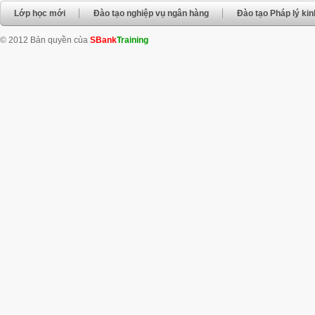
Lớp học mới
Đào tạo nghiệp vụ ngân hàng
Đào tạo Pháp lý ki
© 2012 Bản quyền của
SBank
Training